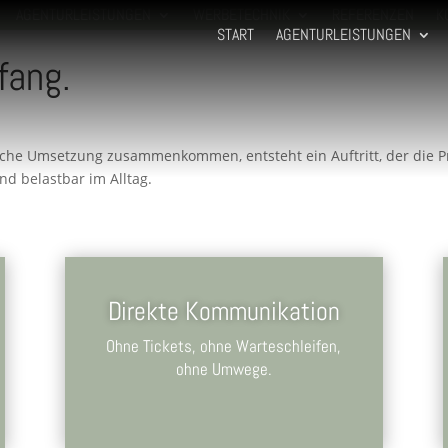
AGENTURLEISTUNGEN
WERBETECHNIK
REFERENZEN
K
START
AGENTURLEISTUNGEN
fang.
che Umsetzung zusammenkommen, entsteht ein Auftritt, der die Pr
nd belastbar im Alltag.
Direkte Kommunikation
Ohne Tickets, ohne Warteschleifen,
ohne Umwege.