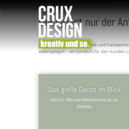
START
Design ist nur der An
Erst wenn Gestaltung, Technik und handwerkli
widerspiegelt – verständlich für den Kunden u
Das große Ganze im Blick
Auftritt, Web und Werbetechnik als ein
Gedanke.